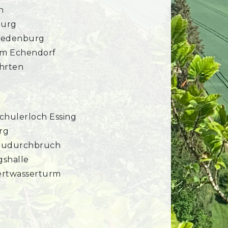
n
burg
Riedenburg
m Echendorf
ahrten
chulerloch Essing
rg
audurchbruch
gshalle
rtwasserturm