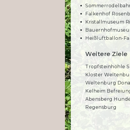
Sommerrodelbah
Falkenhof Rosen
Kristallmuseum 
Bauernhofmuseu
Heißluftballon-F
Weitere Ziele
Tropfsteinhöhle S
Kloster Weltenbu
Weltenburg Don
Kelheim Befreiun
Abensberg Hunde
Regensburg